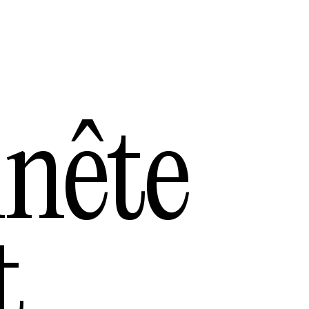
nête
t