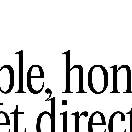
le,
hon
et
direc